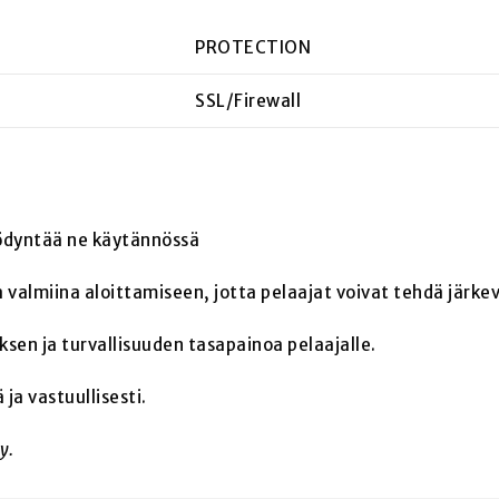
PROTECTION
SSL/Firewall
yödyntää ne käytännössä
valmiina aloittamiseen, jotta pelaajat voivat tehdä järkevi
sen ja turvallisuuden tasapainoa pelaajalle.
ja vastuullisesti.
y.