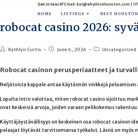
Skip
Get in touch!
Email: kat@whyilovehouston.com | Offi
to
HOME
LISTINGS
BEST HOUSTO
content
robocat casino 2026: syv
Post
Post
Post
Kathlyn Curtis
June 6, 2026
Uncategorized
author:
published:
category:
Robocat casinon perusperiaatteet ja turval
Neljätoista kappale antaa käytännön vinkkejä pelaamisen a
Lopulta intro valottaa, miten robocat casino sijoittuu markk
ovat keskeisiä arvoja, joiden varaan pelikokemus rakentuu
Käyttäjäystävällisyys on keskeinen osa robocat casinon ide
pelaajat löytävät tarvitsemansa työkalut. Läsnä on myös mu